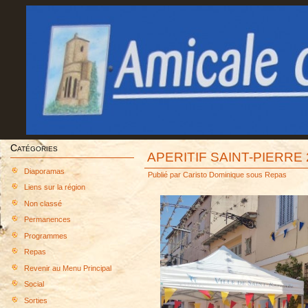
Catégories
APERITIF SAINT-PIERRE 
Diaporamas
Publié par
Caristo Dominique
sous
Repas
Liens sur la région
Non classé
Permanences
Programmes
Repas
Revenir au Menu Principal
Social
Sorties