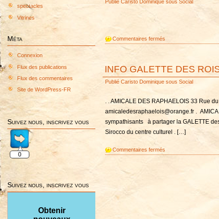
Publié
Caristo Dominique
sous
Social
spectacles
Vitrines
sur
Méta
Commentaires fermés
GALETTE
Connexion
DES
ROIS
INFO GALETTE DES ROIS
Flux des publications
2026
Flux des commentaires
Publié
Caristo Dominique
sous
Social
Site de WordPress-FR
. . AMICALE DES RAPHAELOIS 33 Rue du S
amicaledesraphaelois@orange.fr . AMICALE
Suivez nous, inscrivez vous
sympathisants à partager la GALETTE de
Sirocco du centre culturel . […]
sur
Commentaires fermés
0
INFO
GALETTE
DES
Suivez nous, inscrivez vous
ROIS
2026
Obtenir