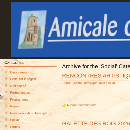
Catégories
Archive for the 'Social' Cat
Diaporamas
RENCONTRES ARTISTIQU
Liens sur la région
Publié
Caristo Dominique
sous
Social
Non classé
Permanences
Programmes
Aucune commentaire
Repas
Revenir au Menu Principal
Social
GALETTE DES ROIS 202
Sorties