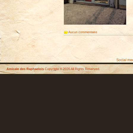
Aucun commentaire
Social me
Amicale des Raphaelois
Copyright © 2026 All Rights Reserved.