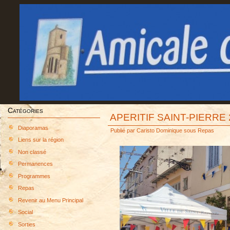
Catégories
APERITIF SAINT-PIERRE 
Diaporamas
Publié par
Caristo Dominique
sous
Repas
Liens sur la région
Non classé
Permanences
Programmes
Repas
Revenir au Menu Principal
Social
Sorties