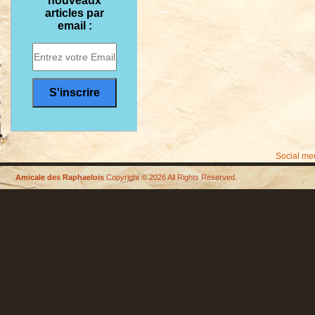
nouveaux
nov
articles par
2012
email :
Social me
Amicale des Raphaelois
Copyright © 2026 All Rights Reserved.