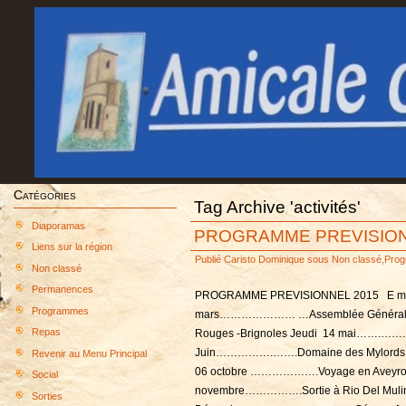
Catégories
Tag Archive 'activités'
Diaporamas
PROGRAMME PREVISION
Liens sur la région
Publié
Caristo Dominique
sous
Non classé
,
Pro
Non classé
Permanences
PROGRAMME PREVISIONNEL 2015 E mail 
Programmes
mars………………… …Assemblée Générale O
Repas
Rouges -Brignoles Jeudi 14 mai…….……
Juin…………….…….Domaine des Mylords -T
Revenir au Menu Principal
06 octobre ……………….Voyage en Aveyron (
Social
novembre…………….Sortie à Rio Del Mulin
Sorties