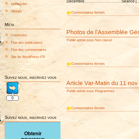
Décembre…………………………Séance […
spectacles
Vitrines
sur
Commentaires fermés
PROGRAMME
PREVISIONNEL
Méta
2015
Photos de l’Assemblée Gé
Connexion
Publié
admin
sous
Non classé
Flux des publications
Flux des commentaires
Site de WordPress-FR
sur
Commentaires fermés
Photos
de
Suivez nous, inscrivez vous
l’Assemblée
Article Var-Matin du 11 no
Générale
Publié
admin
sous
Programmes
2014
0
sur
Commentaires fermés
Article
Suivez nous, inscrivez vous
Var-
Matin
du
Obtenir
11