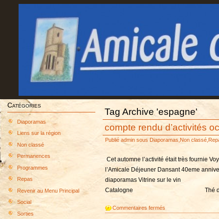
Catégories
Tag Archive 'espagne'
Diaporamas
compte rendu d’activités o
Liens sur la région
Publié
admin
sous
Diaporamas
,
Non classé
,
Rep
Non classé
Permanences
Cet automne l’activité était très fournie 
Programmes
l’Amicale Déjeuner Dansant 40eme annivers
Repas
diaporamas Vitrine sur le vin 
Catalogne Thé dansant A très 
Revenir au Menu Principal
Social
sur
Commentaires fermés
Sorties
compte