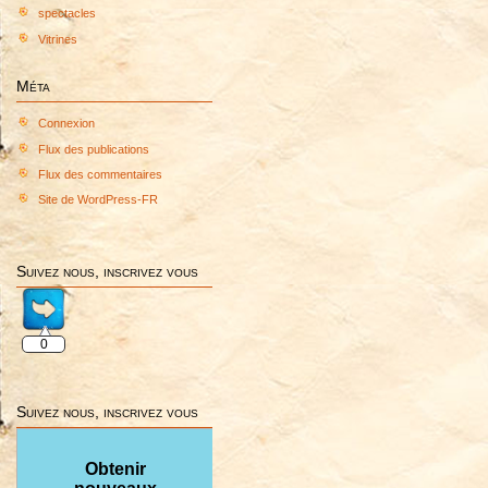
spectacles
rendu
d’activités
Vitrines
octobre
2011
Méta
Connexion
Flux des publications
Flux des commentaires
Site de WordPress-FR
Suivez nous, inscrivez vous
0
Suivez nous, inscrivez vous
Obtenir