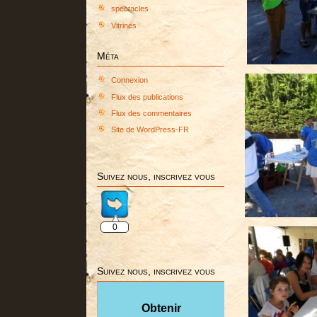
spectacles
Vitrines
Méta
Connexion
Flux des publications
Flux des commentaires
Site de WordPress-FR
Suivez nous, inscrivez vous
0
Suivez nous, inscrivez vous
Obtenir