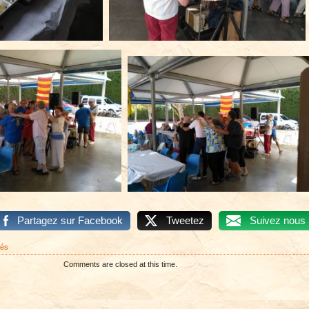
Partagez sur Facebook
Tweetez
Suivez nous
sur
més
AIOLI
Comments are closed at this time.
–
2016
–