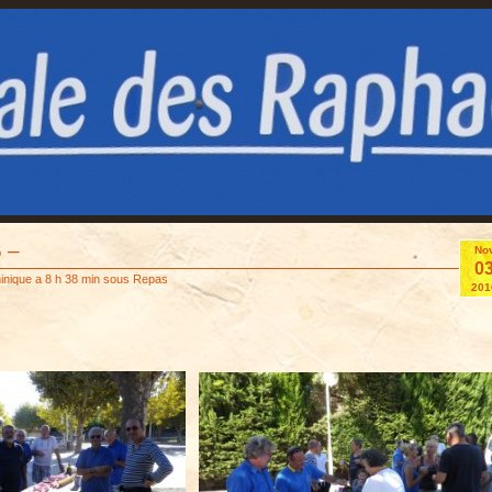
 –
No
0
inique
a 8 h 38 min sous
Repas
201