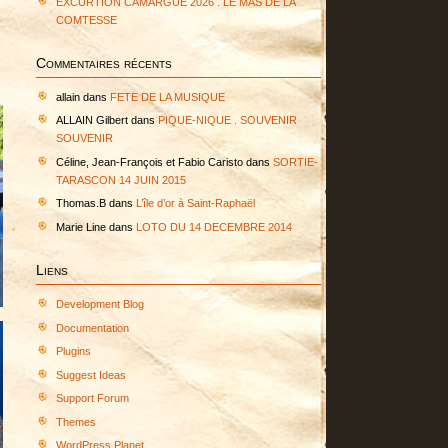
EXCURTION CAMARGUE 2026 . LE MAS DE LA
COMTESSE
Commentaires récents
allain
dans
FETE DE LA MUSIQUE
ALLAIN Gilbert
dans
PIQUE-NIQUE . SOUVENIR
SOUVENIR
Céline, Jean-François et Fabio Caristo
dans
SORTIE-
TARASCON 14 JUIN 2015
Thomas.B
dans
L’île d’or à Saint-Raphaël
Marie Line
dans
LOTO DU 14 DECEMBRE 2014
Liens
Development Blog
Documentation
Plugins
Suggest Ideas
Support Forum
Themes
WordPress Planet