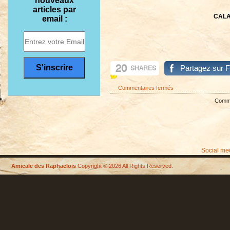
nouveaux
articles par
CALA
email :
20
Partagez sur 
SHARES
sur
Commentaires fermés
BOUILLABAISSE
Commen
Social me
Amicale des Raphaelois
Copyright © 2026 All Rights Reserved.