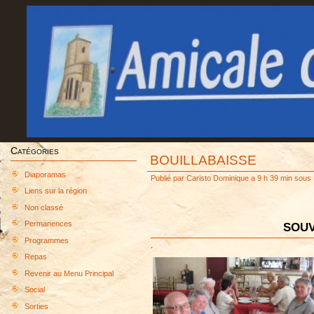
Catégories
BOUILLABAISSE
Diaporamas
Publié par
Caristo Dominique
a 9 h 39 min sous
Liens sur la région
Non classé
Permanences
SOUV
Programmes
.
Repas
Revenir au Menu Principal
Social
Sorties