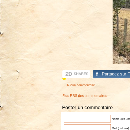
20
Partagez sur 
SHARES
Aucun commentaire
Flus RSS des commentaires
Poster un commentaire
Name (requir
Mail (hidden) 