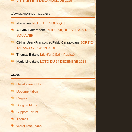
VITRINE FETE DE LA MUSIQUE 2026
Commentaires récents
allain
dans
FETE DE LA MUSIQUE
ALLAIN Gilbert
dans
PIQUE-NIQUE . SOUVENIR
SOUVENIR
Céline, Jean-François et Fabio Caristo
dans
SORTIE-
TARASCON 14 JUIN 2015
Thomas.B
dans
L’île d’or à Saint-Raphaël
Marie Line
dans
LOTO DU 14 DECEMBRE 2014
Liens
Development Blog
Documentation
Plugins
Suggest Ideas
Support Forum
Themes
WordPress Planet