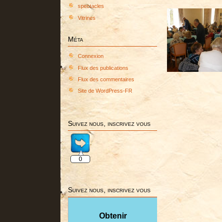
spectacles
Vitrines
Méta
Connexion
Flux des publications
Flux des commentaires
Site de WordPress-FR
Suivez nous, inscrivez vous
0
Suivez nous, inscrivez vous
Obtenir