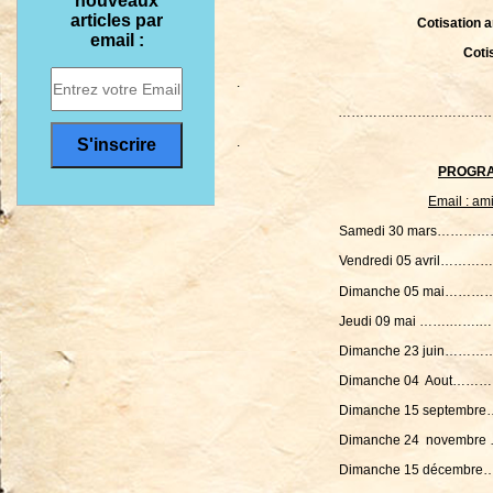
nouveaux
articles par
Cotisation a
email :
Coti
.
………………………………
.
PROGRA
Email : am
Samedi 30 mars………………………… A
Vendredi 05 avril……………………….Pa
Dimanche 05 mai………………………. Pa
Jeudi 09 mai …….…….………………
Dimanche 23 juin…………….…….Excu
Dimanche 04 Aout……………………..Par
Dimanche 15 septembre……
Dimanche 24 novembre ……………..
Dimanche 15 décembre……