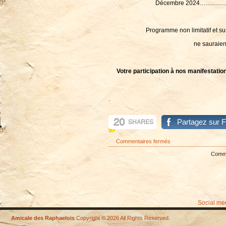
Décembre 2024………………………….S
Programme non limitatif et su
ne sauraien
Votre participation à nos manifestatio
.
20
Partagez sur 
SHARES
sur
Commentaires fermés
INFO-
Commen
ASSEMBLEE
GENERALE
2024
Social me
Amicale des Raphaelois
Copyright © 2026 All Rights Reserved.