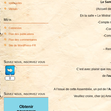
Le Sam
spectacles
(Accueil de
Vitrines
En la salle « Le Mistra
Méta
-Compte r
Connexion
-Co
Flux des publications
-Comp
Flux des commentaires
Site de WordPress-FR
– Ren
Suivez nous, inscrivez vous
C’est avec plaisir que no
de
l’a
0
A l’issue de cette Assemblée, un pot de l’
A
Suivez nous, inscrivez vous
Veuillez croire, cher (e) Am
Le Préside
Obtenir
.