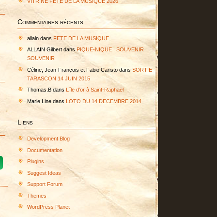
VITRINE FETE DE LA MUSIQUE 2026
Commentaires récents
allain
dans
FETE DE LA MUSIQUE
ALLAIN Gilbert
dans
PIQUE-NIQUE . SOUVENIR
SOUVENIR
Céline, Jean-François et Fabio Caristo
dans
SORTIE-
TARASCON 14 JUIN 2015
Thomas.B
dans
L’île d’or à Saint-Raphaël
Marie Line
dans
LOTO DU 14 DECEMBRE 2014
Liens
Development Blog
Documentation
Plugins
Suggest Ideas
Support Forum
Themes
WordPress Planet