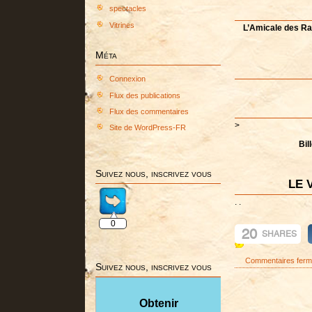
spectacles
Vitrines
L’Amicale des Ra
Méta
Connexion
Flux des publications
Flux des commentaires
>
Site de WordPress-FR
Bil
Suivez nous, inscrivez vous
LE 
. .
0
20
SHARES
Commentaires fer
Suivez nous, inscrivez vous
Obtenir