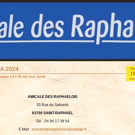
A 2024
Dé
1
inique
a 8 h 36 min sous
Social
202
.
AMICALE DES RAPHAELOIS
33 Rue du Safranié
83700 SAINT-RAPHAEL
Tél : 04 94 17 39 54
E Mail :
amicaledesraphaelois@orange.fr