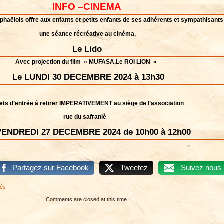
INFO –CINEMA
phaëlois
offre aux enfants et petits enfants de ses adhérents et sympathisants
une séance récréative au cinéma,
Le Lido
Avec projection du film » MUFASA,Le ROI LION «
Le LUNDI
30 DECEMBRE 2024 à 13h30
lets d’entrée à retirer IMPERATIVEMENT au siège de l’association
rue du safraniè
VENDREDI 27 DECEMBRE 2024 de 10h00 à 12h00
Partagez sur Facebook
Tweetez
Suivez nous
sur
més
INFO
Comments are closed at this time.
CINEMA
2024