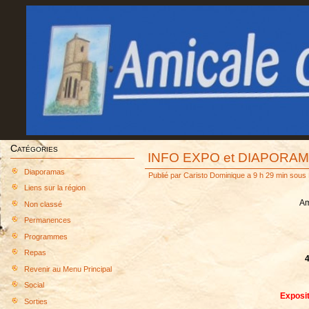
Catégories
INFO EXPO et DIAPORA
Diaporamas
Publié par
Caristo Dominique
a 9 h 29 min sous
Liens sur la région
Am
Non classé
Permanences
Programmes
Repas
Revenir au Menu Principal
Social
Exposit
Sorties