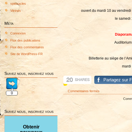
spectacles
ouvert du mardi 10 au vendred
Vitrines
le samedi 
Méta
Connexion
Diaporam
Flux des publications
Auditorium
Flux des commentaires
Site de WordPress-FR
Billetterie au siège de l’A
mardi
Suivez nous, inscrivez vous
20
Partagez sur 
SHARES
sur
Commentaires fermés
0
INFO
Commen
EXPO
et
Suivez nous, inscrivez vous
DIAPORAMA
45eme
ANNIVERSAIRE
Obtenir