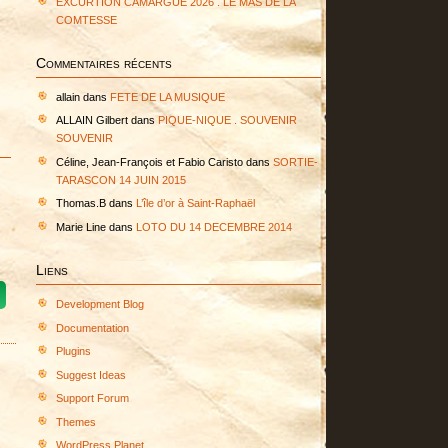
EXCURTION CAMARGUE 2026 . LE MAS DE LA
COMTESSE
Commentaires récents
allain
dans
FETE DE LA MUSIQUE
ALLAIN Gilbert
dans
PIQUE-NIQUE . SOUVENIR
SOUVENIR
Céline, Jean-François et Fabio Caristo
dans
SORTIE-
TARASCON 14 JUIN 2015
Thomas.B
dans
L’île d’or à Saint-Raphaël
Marie Line
dans
LOTO DU 14 DECEMBRE 2014
Liens
Development Blog
Documentation
Plugins
Suggest Ideas
Support Forum
Themes
WordPress Planet