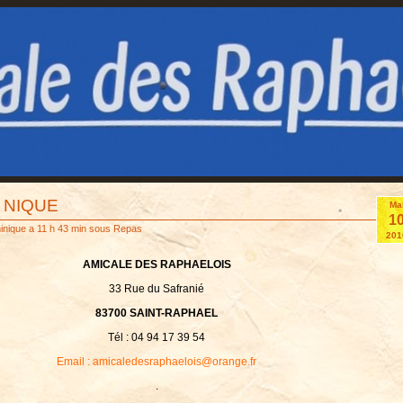
 NIQUE
Ma
1
inique
a 11 h 43 min sous
Repas
201
AMICALE DES RAPHAELOIS
33 Rue du Safranié
83700 SAINT-RAPHAEL
Tél : 04 94 17 39 54
Email : amicaledesraphaelois@orange.fr
.