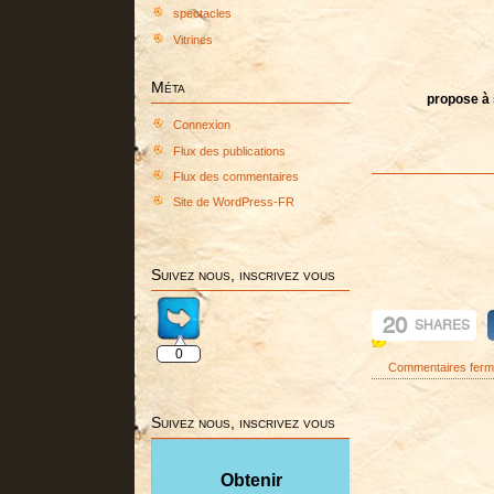
spectacles
Vitrines
Méta
propose à 
Connexion
Flux des publications
Flux des commentaires
Site de WordPress-FR
Suivez nous, inscrivez vous
20
SHARES
0
Commentaires fer
Suivez nous, inscrivez vous
Obtenir