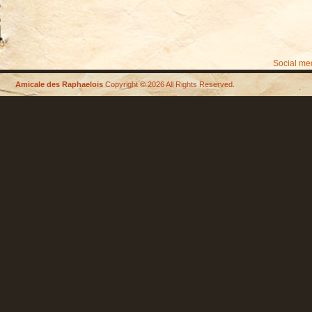
Vitrine
de
Paul
Duranton
Sur
Social me
le
stade
Amicale des Raphaelois
Copyright © 2026 All Rights Reserved.
raphaëlois