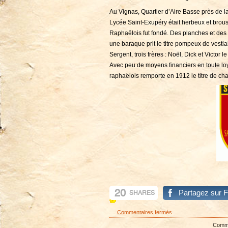
Au Vignas, Quartier d’Aire Basse près de la
Lycée Saint-Exupéry était herbeux et brouss
Raphaëlois fut fondé. Des planches et des t
une baraque prit le titre pompeux de vestiai
Sergent, trois frères : Noël, Dick et Victor le
Avec peu de moyens financiers en toute loy
raphaëlois remporte en 1912 le titre de ch
20
Partagez sur 
SHARES
sur
Commentaires fermés
La
Commen