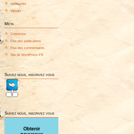
revenir
spectacles
au
Vitrines
Menu
Principal
Méta
Connexion
Flux des publications
Flux des commentaires
Site de WordPress-FR
Suivez nous, inscrivez vous
0
Suivez nous, inscrivez vous
Obtenir