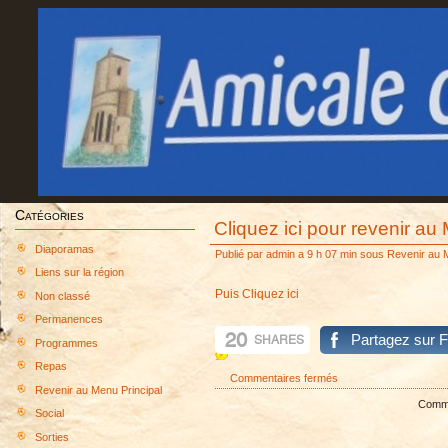
Catégories
Cliquez ici pour revenir au
Diaporamas
Publié par
admin
a 9 h 07 min sous
Revenir au M
Liens sur la région
Puis Cliquez ici
Non classé
Permanences
20
Partagez sur 
SHARES
Programmes
Repas
sur
Commentaires fermés
Revenir au Menu Principal
Cliquez
Commen
Social
ici
pour
Sorties