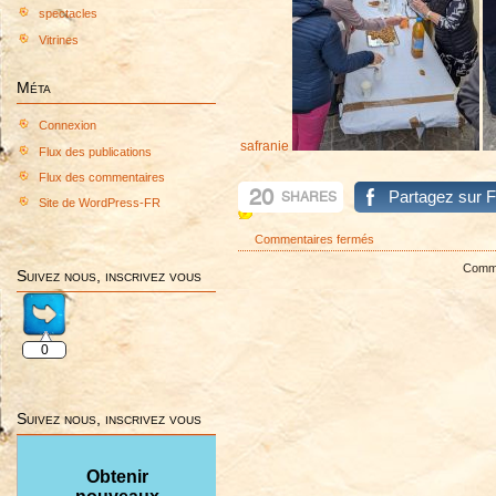
spectacles
Vitrines
Méta
Connexion
safranie
Flux des publications
Flux des commentaires
20
Partagez sur 
SHARES
Site de WordPress-FR
sur
Commentaires fermés
RENCONTRES
Commen
Suivez nous, inscrivez vous
ARTSTIQUES
DU
SAFRANIE
2025
0
Suivez nous, inscrivez vous
Obtenir