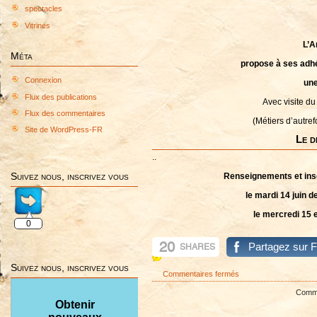
spectacles
Vitrines
L’A
Méta
propose à ses adhé
Connexion
une
Flux des publications
Avec visite du
Flux des commentaires
(Métiers d’autrefo
Site de WordPress-FR
Le d
..
Suivez nous, inscrivez vous
Renseignements et insc
le mardi 14 juin d
le mercredi 15 e
0
20
Partagez sur 
SHARES
Suivez nous, inscrivez vous
sur
Commentaires fermés
SORTIE
Commen
–
Obtenir
GILETTE