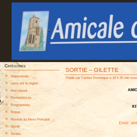
Catégories
SORTIE – GILETTE
Diaporamas
Publié par
Caristo Dominique
a 18 h 35 min sou
Liens sur la région
AMIC
Non classé
Permanences
Programmes
83
Repas
Revenir au Menu Principal
Email : am
Social
Sorties