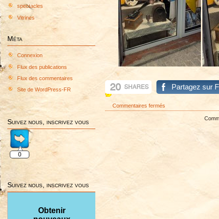
spectacles
Vitrines
Méta
Connexion
Flux des publications
Flux des commentaires
20
Partagez sur 
SHARES
Site de WordPress-FR
sur
Commentaires fermés
VITRINE
Commen
Suivez nous, inscrivez vous
MUSIQUE
2025
0
Suivez nous, inscrivez vous
Obtenir